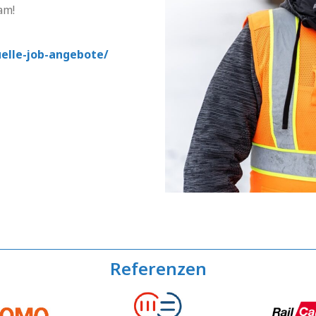
eam!
uelle-job-angebote/
Referenzen