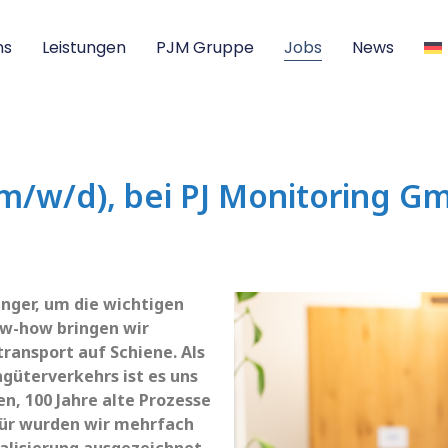
ns
Leistungen
PJM Gruppe
Jobs
News
m/w/d), bei PJ Monitoring Gm
nger, um die wichtigen
ow-how bringen wir
ansport auf Schiene. Als
ngüterverkehrs ist es uns
n, 100 Jahre alte Prozesse
für wurden wir mehrfach