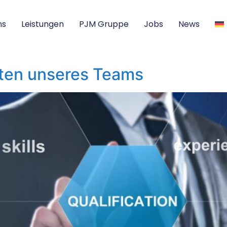
ns
Leistungen
PJM Gruppe
Jobs
News
äten unseres Teams