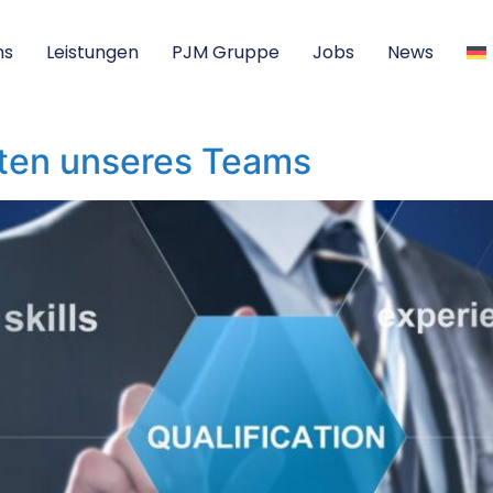
ns
Leistungen
PJM Gruppe
Jobs
News
äten unseres Teams